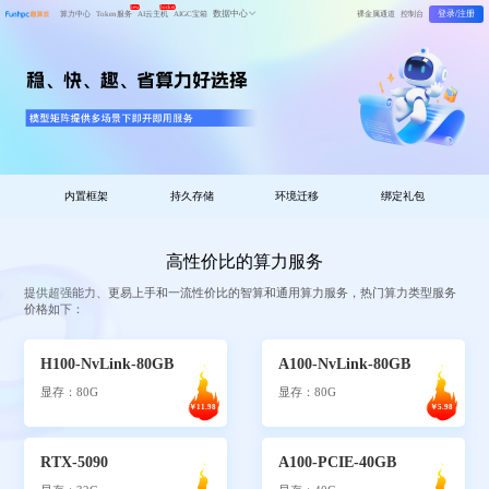
new
docker
数据中心
登录/注册
算力中心
Token服务
AI云主机
AIGC宝箱
裸金属通道
控制台
内置框架
持久存储
环境迁移
绑定礼包
高性价比的算力服务
提供超强能力、更易上手和一流性价比的智算和通用算力服务，热门算力类型服务
价格如下：
H100-NvLink-80GB
A100-NvLink-80GB
显存：80G
显存：80G
￥11.98
￥5.98
RTX-5090
A100-PCIE-40GB